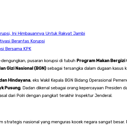
rupsi, Ini Himbauannya Untuk Rakyat Jambi
ivasi Berantas Korupsi
upsi Bersama KPK
-dengungkan, pusaran korupsi di tubuh
Program Makan Bergizi 
an Gizi Nasional (BGN)
sebagai tersangka dalam dugaan kasus ko
dan Hindayana
, eks Wakil Kepala BGN Bidang Operasional Pemen
yk Pusung
. Dadan dikenal sebagai orang kepercayaan Presiden d
al dari Polri dengan pangkat terakhir Inspektur Jenderal
.
strategis nasional yang menguras kocek negara sangat besar. Pr