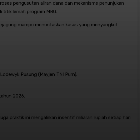
 proses pengusutan aliran dana dan mekanisme penunjukan
di titik lemah program MBG
.
na Kejagung mampu menuntaskan kasus yang menyangkut
n Lodewyk Pusung (Mayjen TNI Purn)
.
 tahun 2026
.
 praktik ini mengalirkan insentif miliaran rupiah setiap hari