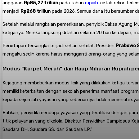
anggaran
Rp85,27 triliun
pada tahun
rupiah
-cetak-rekor-terle
menjadi
Rp268 triliun
pada 2026. Semua dana itu bersumber d
Setelah melalui rangkaian pemeriksaan, penyidik Jaksa Agung 
ketiganya
. Mereka langsung ditahan selama 20 hari ke depan,
Penetapan tersangka terjadi sehari setelah Presiden
Prabowo 
mengaku sedih karena harus mengganti orang-orang yang selama
Modus “Karpet Merah” dan Raup Miliaran Rupiah per
Kejagung membeberkan modus licik yang dilakukan ketiga ters
memiliki keterkaitan dengan sekolah penerima manfaat progra
kepada sejumlah yayasan yang sebenarnya tidak memenuhi sya
Bahkan, penyidik menduga yayasan yang terafiliasi dengan para 
titik pelayanan yang dikelola
. Direktur Penyidikan Jampidsus Kej
Saudara DH, Saudara SS, dan Saudara LP,”
.