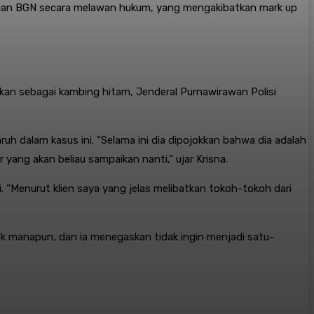
ungan BGN secara melawan hukum, yang mengakibatkan mark up
isikan sebagai kambing hitam, Jenderal Purnawirawan Polisi
uh dalam kasus ini. “Selama ini dia dipojokkan bahwa dia adalah
 yang akan beliau sampaikan nanti,” ujar Krisna
.
. “Menurut klien saya yang jelas melibatkan tokoh-tokoh dari
hak manapun, dan ia menegaskan tidak ingin menjadi satu-