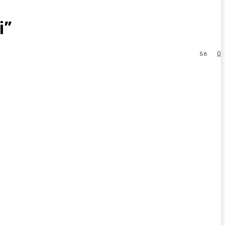
i”
0
56