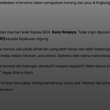
melakukan intervensi dalam pengadaan barang dan jasa di lingk
g dari mantan Wakil Kepala BGN,
Sony Sonjaya
. Tidak ingin dipos
JC)
kepada Kejaksaan Agung
.
erasa ada pihak-pihak lain yang lebih besar dan lebih berpengar
 beliau dalam tekanan, ada atensi. Diatensi oleh nama-nama besar
rasal dari kalangan eksekutif maupun legislatif dalam kasus ini
” tegas Krisna Murti
.
s ini bisa terungkap terang benderang tanpa ada tekanan dari pi
tersebut
.