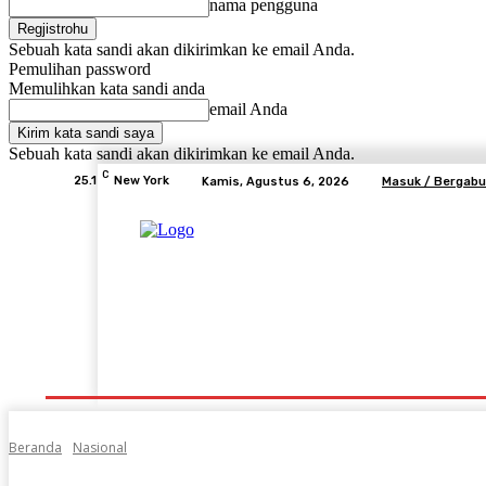
nama pengguna
Sebuah kata sandi akan dikirimkan ke email Anda.
Pemulihan password
Memulihkan kata sandi anda
email Anda
Sebuah kata sandi akan dikirimkan ke email Anda.
C
25.1
New York
Kamis, Agustus 6, 2026
Masuk / Bergab
Beranda
Advertorial
Lifestyle
Desa Mem
Beranda
Nasional