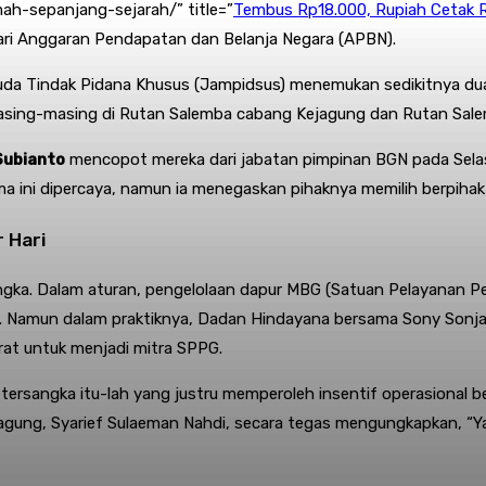
mah-sepanjang-sejarah/” title=”
Tembus Rp18.000, Rupiah Cetak R
ari Anggaran Pendapatan dan Belanja Negara (APBN)
.
Muda Tindak Pidana Khusus (Jampidsus) menemukan sedikitnya du
 masing-masing di Rutan Salemba cabang Kejagung dan Rutan Sale
Subianto
mencopot mereka dari jabatan pimpinan BGN pada Sela
 ini dipercaya, namun ia menegaskan pihaknya memilih berpihak
 Hari
angka. Dalam aturan, pengelolaan dapur MBG (Satuan Pelayanan 
m. Namun dalam praktiknya, Dadan Hindayana bersama Sony Sonja
rat untuk menjadi mitra SPPG
.
tersangka itu-lah yang justru memperoleh insentif operasional be
agung, Syarief Sulaeman Nahdi, secara tegas mengungkapkan, “Yaya