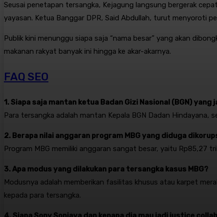
Seusai penetapan tersangka, Kejagung langsung bergerak cepa
yayasan
. Ketua Banggar DPR, Said Abdullah, turut menyoroti pe
Publik kini menunggu siapa saja “nama besar” yang akan dibo
makanan rakyat banyak ini hingga ke akar-akarnya.
FAQ SEO
1. Siapa saja mantan ketua Badan Gizi Nasional (BGN) yang 
Para tersangka adalah mantan Kepala BGN Dadan Hindayana, ser
2. Berapa nilai anggaran program MBG yang diduga dikorup
Program MBG memiliki anggaran sangat besar, yaitu Rp85,27 tr
3. Apa modus yang dilakukan para tersangka kasus MBG?
Modusnya adalah memberikan fasilitas khusus atau karpet merah ke
kepada para tersangka
.
4. Siapa Sony Sonjaya dan kenapa dia mau jadi justice colla