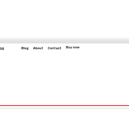
Buy now
ung
Blog
About
Contact
More
bangun
Gaming
Fitness
Video