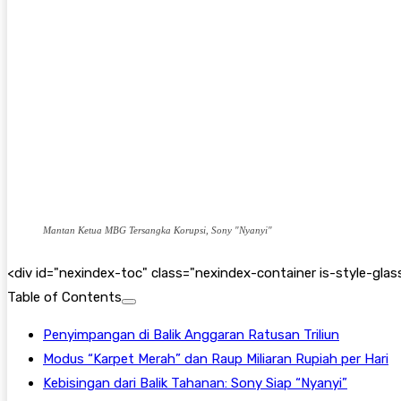
Mantan Ketua MBG Tersangka Korupsi, Sony "Nyanyi"
<
div id="nexindex-toc" class="nexindex-container is-style-g
Table of Contents
Penyimpangan di Balik Anggaran Ratusan Triliun
Modus “Karpet Merah” dan Raup Miliaran Rupiah per Hari
Kebisingan dari Balik Tahanan: Sony Siap “Nyanyi”