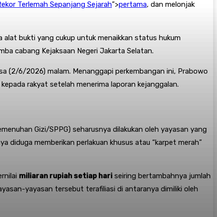
ekor Terlemah Sepanjang Sejarah
”>
pertama
, dan melonjak
a alat bukti yang cukup untuk menaikkan status hukum
mba cabang Kejaksaan Negeri Jakarta Selatan
.
sa (2/6/2026) malam
. Menanggapi perkembangan ini, Prabowo
 kepada rakyat setelah menerima laporan kejanggalan
.
Pemenuhan Gizi/SPPG) seharusnya dilakukan oleh yayasan yang
ya diduga memberikan perlakuan khusus atau “karpet merah”
rnilai
miliaran rupiah setiap hari
seiring bertambahnya jumlah
san-yayasan tersebut terafiliasi di antaranya dimiliki oleh