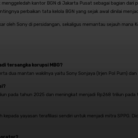
t menggeledah kantor BGN di Jakarta Pusat sebagai bagian dari
ntingnya perbaikan tata kelola BGN yang sejak awal dinilai menja
ngkar oleh Sony di persidangan, sekaligus memantau sejauh ma
jadi tersangka korupsi MBG?
ta dua mantan wakilnya yaitu Sony Sonjaya (Irjen Pol Purn) da
si?
iliun pada tahun 2025 dan meningkat menjadi Rp268 triliun pada
pada yayasan terafiliasi sendiri untuk menjadi mitra SPPG. Diduga
borator?