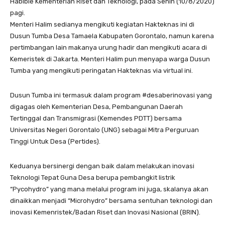
Habibie Kementerian Riset dan Teknologi, pada Senin (10/8/2020)
pagi.
Menteri Halim sedianya mengikuti kegiatan Hakteknas ini di
Dusun Tumba Desa Tamaela Kabupaten Gorontalo, namun karena
pertimbangan lain makanya urung hadir dan mengikuti acara di
Kemeristek di Jakarta. Menteri Halim pun menyapa warga Dusun
Tumba yang mengikuti peringatan Hakteknas via virtual ini.
Dusun Tumba ini termasuk dalam program #desaberinovasi yang
digagas oleh Kementerian Desa, Pembangunan Daerah
Tertinggal dan Transmigrasi (Kemendes PDTT) bersama
Universitas Negeri Gorontalo (UNG) sebagai Mitra Perguruan
Tinggi Untuk Desa (Pertides).
Keduanya bersinergi dengan baik dalam melakukan inovasi
Teknologi Tepat Guna Desa berupa pembangkit listrik
“Pycohydro” yang mana melalui program ini juga, skalanya akan
dinaikkan menjadi “Microhydro” bersama sentuhan teknologi dan
inovasi Kemenristek/Badan Riset dan Inovasi Nasional (BRIN).