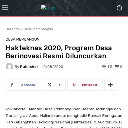
Beranda
Desa Membangun
DESA MEMBANGUN
Hakteknas 2020, Program Desa
Berinovasi Resmi Diluncurkan
By
Publisher
53
0
10/08/2020
Facebook
X
Pinterest
<
p>Jakarta – Menteri Desa, Pembangunan Daerah Tertinggal dan
Transmigrasi Abdul Halim Iskandar menghadiri Puncak Peringatan
Hari Kebangkitan Teknologi Nasional (Hakteknas) di Auditorium BJ