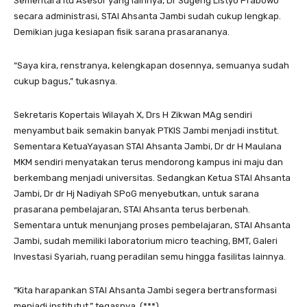
Sementara itu Asesor yang lainnya, Dr Sugeng Listyo Prabowo
secara administrasi, STAI Ahsanta Jambi sudah cukup lengkap.
Demikian juga kesiapan fisik sarana prasarananya.
“Saya kira, renstranya, kelengkapan dosennya, semuanya sudah
cukup bagus,” tukasnya.
Sekretaris Kopertais Wilayah X, Drs H Zikwan MAg sendiri
menyambut baik semakin banyak PTKIS Jambi menjadi institut.
Sementara Ketua
Yayasan STAI Ahsanta Jambi, Dr dr H Maulana
MKM sendiri menyatakan terus mendorong kampus ini maju dan
berkembang menjadi universitas. Sedangkan Ketua STAI Ahsanta
Jambi, Dr dr Hj Nadiyah SPoG menyebutkan, untuk sarana
prasarana pembelajaran, STAI Ahsanta terus berbenah.
Sementara untuk menunjang proses pembelajaran, STAI Ahsanta
Jambi, sudah memiliki laboratorium micro teaching, BMT, Galeri
Investasi Syariah, ruang peradilan semu hingga fasilitas lainnya.
“Kita harapankan STAI Ahsanta Jambi segera bertransformasi
menjadi institutut
,” tegasnya. (***)