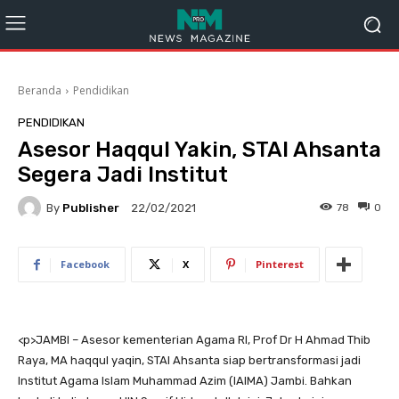
Beranda
Pendidikan
PENDIDIKAN
Asesor Haqqul Yakin, STAI Ahsanta
Segera Jadi Institut
By
Publisher
78
0
22/02/2021
Facebook
X
Pinterest
<
p>JAMBI – Asesor kementerian Agama RI, Prof Dr H Ahmad Thib
Raya, MA haqqul yaqin, STAI Ahsanta siap bertransformasi jadi
Institut Agama Islam Muhammad Azim (IAIMA) Jambi. Bahkan