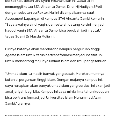
berkali kali, dosen UIN Syarif Hidayatullah ini, Jakarta ini
memanggil Ketua STAI Ahsanta Jambi, Dr dr Hj Nadiyah SPoG
dengan sebutan bu Rektor. Hal ini disampaikannya saat
Assesment Lapangan di kampus STAI Ahsanta Jambi kemarin.
“Saya awalnya ainul yaqin, dan setelah datang ke sini menjadi
haqqul yaqin STAI Ahsanta Jambi bisa berubah jadi institut,”
tegas Suami Dr Musda Mulia ini.
Dirinya katanya akan mendorong kampus perguruan tinggi
agama Islam untuk terus bertransformasi menjadi institut. Ini
untuk mendorong majunya ummat Islam dan ilmu pengetahuan.
“Ummat Islam itu masih banyak yang susah. Mereka umumnya
kuliah di perguruan tinggi Islam. Dengan majunya kampus ini,
saya harapkan akan banyak umat Islam yang cerdas. Ini akan jadi
amal jariyah bagi kita. Kampus ini saya minta lima tahun kedepan
bisa bertransformasi jadi Universitas Islam Muhammad Azim
Jambi,” ujarnya.