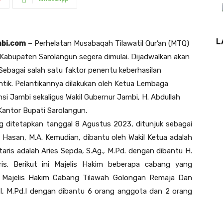
L
mbi.com
– Perhelatan Musabaqah Tilawatil Qur’an (MTQ)
Kabupaten Sarolangun segera dimulai. Dijadwalkan akan
Sebagai salah satu faktor penentu keberhasilan
ntik. Pelantikannya dilakukan oleh Ketua Lembaga
i Jambi sekaligus Wakil Gubernur Jambi, H. Abdullah
Kantor Bupati Sarolangun.
 ditetapkan tanggal 8 Agustus 2023, ditunjuk sebagai
i Hasan, M.A. Kemudian, dibantu oleh Wakil Ketua adalah
taris adalah Aries Sepda, S.Ag., M.Pd. dengan dibantu H.
aris. Berikut ini Majelis Hakim beberapa cabang yang
. Majelis Hakim Cabang Tilawah Golongan Remaja Dan
d.I, M.Pd.I dengan dibantu 6 orang anggota dan 2 orang