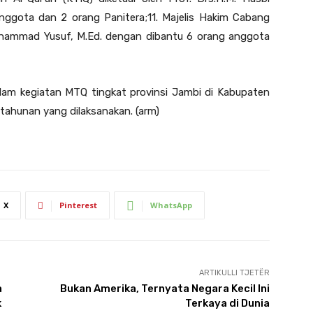
nggota dan 2 orang Panitera;11. Majelis Hakim Cabang
Muhammad Yusuf, M.Ed. dengan dibantu 6 orang anggota
lam kegiatan MTQ tingkat provinsi Jambi di Kabupaten
 tahunan yang dilaksanakan. (arm)
X
Pinterest
WhatsApp
ARTIKULLI TJETËR
a
Bukan Amerika, Ternyata Negara Kecil Ini
k
Terkaya di Dunia