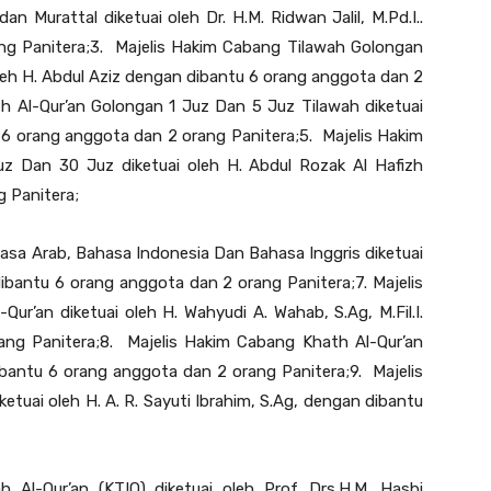
 Murattal diketuai oleh Dr. H.M. Ridwan Jalil, M.Pd.I..
ng Panitera;3. Majelis Hakim Cabang Tilawah Golongan
oleh H. Abdul Aziz dengan dibantu 6 orang anggota dan 2
zh Al-Qur’an Golongan 1 Juz Dan 5 Juz Tilawah diketuai
tu 6 orang anggota dan 2 orang Panitera;5. Majelis Hakim
uz Dan 30 Juz diketuai oleh H. Abdul Rozak Al Hafizh
 Panitera;
asa Arab, Bahasa Indonesia Dan Bahasa Inggris diketuai
dibantu 6 orang anggota dan 2 orang Panitera;7. Majelis
r’an diketuai oleh H. Wahyudi A. Wahab, S.Ag, M.Fil.I.
ng Panitera;8. Majelis Hakim Cabang Khath Al-Qur’an
dibantu 6 orang anggota dan 2 orang Panitera;9. Majelis
tuai oleh H. A. R. Sayuti Ibrahim, S.Ag, dengan dibantu
h Al-Qur’an (KTIQ) diketuai oleh Prof. Drs.H.M. Hasbi