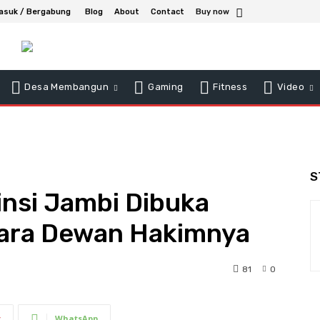
asuk / Bergabung
Blog
About
Contact
Buy now
Desa Membangun
Gaming
Fitness
Video
S
insi Jambi Dibuka
 Para Dewan Hakimnya
81
0
t
WhatsApp