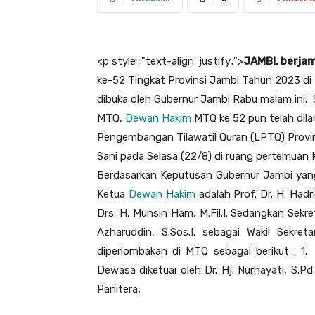
<
p style="text-align: justify;">
JAMBI, berja
ke-52 Tingkat Provinsi Jambi Tahun 2023 di 
dibuka oleh Gubernur Jambi Rabu malam ini. 
MTQ,
Dewan Hakim
MTQ ke 52 pun telah dila
Pengembangan Tilawatil Quran (LPTQ) Provins
Sani pada Selasa (22/8) di ruang pertemuan 
Berdasarkan Keputusan Gubernur Jambi yang
Ketua
Dewan Hakim
adalah Prof. Dr. H. Hadr
Drs. H, Muhsin Ham, M.Fil.I. Sedangkan Sekre
Azharuddin, S.Sos.I. sebagai Wakil Sekret
diperlombakan di MTQ sebagai berikut : 1
Dewasa diketuai oleh Dr. Hj. Nurhayati, S.P
Panitera;