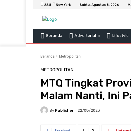
C
22.8
New York
Sabtu, Agustus 8, 2026
M
Beranda
Advertorial
Lifestyle
Beranda
Metropolitan
METROPOLITAN
MTQ Tingkat Prov
Malam Nanti, Ini
By
Publisher
22/08/2023
Facebook
X
Pinteres