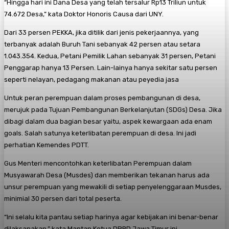
“Hingga hari ini Dana Desa yang telah tersalur Rp13 Triliun untuk
74.672 Desa,” kata Doktor Honoris Causa dari UNY.
Dari 33 persen PEKKA, jika ditilik dari jenis pekerjaannya, yang
terbanyak adalah Buruh Tani sebanyak 42 persen atau setara
1.043.354. Kedua, Petani Pemilik Lahan sebanyak 31 persen, Petani
Penggarap hanya 13 Persen. Lain-lainya hanya sekitar satu persen
seperti nelayan, pedagang makanan atau peyedia jasa
Untuk peran perempuan dalam proses pembangunan di desa,
merujuk pada Tujuan Pembangunan Berkelanjutan (SDGs) Desa. Jika
dibagi dalam dua bagian besar yaitu, aspek kewargaan ada enam
goals. Salah satunya keterlibatan perempuan di desa. Ini jadi
perhatian Kemendes PDTT.
Gus Menteri mencontohkan keterlibatan Perempuan dalam
Musyawarah Desa (Musdes) dan memberikan tekanan harus ada
unsur perempuan yang mewakili di setiap penyelenggaraan Musdes,
minimial 30 persen dari total peserta.
“Ini selalu kita pantau setiap harinya agar kebijakan ini benar-benar
dilaksanakan,” kata Mantan Ketua DPRD Jawa Timur ini.