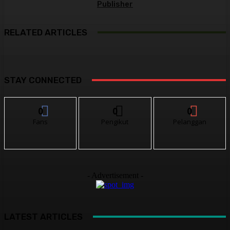
Publisher
RELATED ARTICLES
STAY CONNECTED
0
0
0
Fans
Pengikut
Pelanggan
- Advertisement -
LATEST ARTICLES