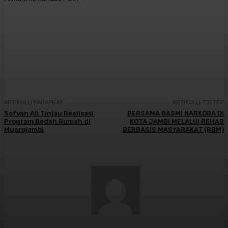
Facebook
X
Pinterest
WhatsApp
ARTIKULLI PARAPRAK
ARTIKULLI TJETËR
Sofyan Ali Tinjau Realisasi
BERSAMA BASMI NARKOBA DI
Program Bedah Rumah di
KOTA JAMBI MELALUI REHAB
Muarojambi
BERBASIS MASYARAKAT (RBM)