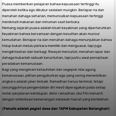
Puasa memberikan pelajaran bahwa kepuasaan tertinggi itu
diperoleh ketika ego dikubur sedalam mungkin. Berlapar ria dan
menahan dahaga seharian, memunculkan kepuasaan tertinggi
menikmati makanan dan minuman saat berbuka.
Memang sejarah puasa adalah kisah keyakinan yang dipertaruhkan.
Keyakinan bahwa bersamaan dengan kesulitan akan muncul
kemudahan. Berlapar ria dan menahan dahaga menunjukkan bahwa
hidup bukan melulu perkara memiliki dan menguasai, tapi juga
mengikhlaskan dan berbagi. Riwayat mencatat, menahan lapar dan
dahaga bukanlah sebuah keruntuhan, tapi justru awal penciptaan
peradaban kemanusiaan.
Bagi yang mengimani ketauhidan dan segepok nilai agung
kemanusiaan, pilihan penguburkan ego yang sering menerbitkan
angkara adalah jalan terbaik. Ramadhan hanya terminal, tetapi
sesungguhnya pengendalian diri mesti diperagakan pada setiap
meter perjalanan kehidupan. Akhir ramadhan, Idul Fitri menanti
dengan simbolisasi kemenangan melawan hasrat yang berlebihan.
(
Penulis adalah pegiat desa dan TAPM Kabupaten Batanghari
)