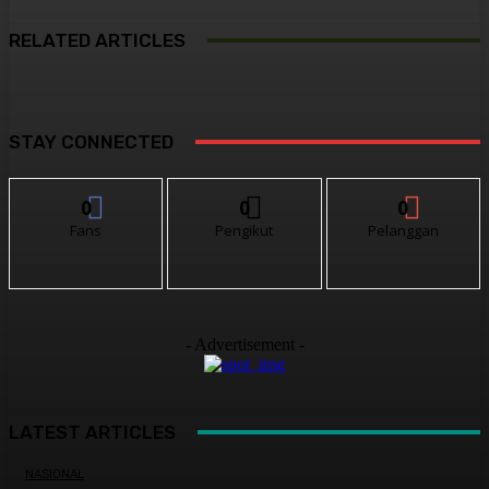
RELATED ARTICLES
STAY CONNECTED
0
0
0
Fans
Pengikut
Pelanggan
- Advertisement -
LATEST ARTICLES
NASIONAL