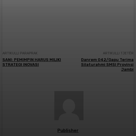
Facebook
X
Pinterest
WhatsApp
ARTIKULLI PARAPRAK
ARTIKULLI TJETËR
SANI: PEMIMPIN HARUS MILIKI
Danrem 042/Gapu Terima
STRATEGI INOVASI
Silaturahmi SMSI Provinsi
Jambi
Publisher