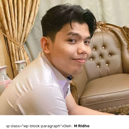
<
p class="wp-block-paragraph">Oleh :
M Ridho