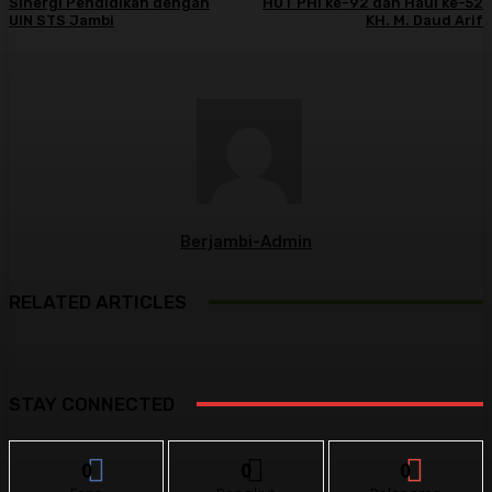
Sinergi Pendidikan dengan
HUT PHI ke-92 dan Haul ke-52
UIN STS Jambi
KH. M. Daud Arif
Berjambi-Admin
RELATED ARTICLES
STAY CONNECTED
0
0
0