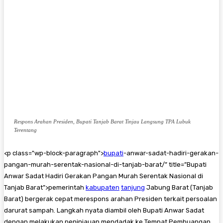
Respons Arahan Presiden, Bupati Tanjab Barat Tinjau Langsung TPA Lubuk
Terentang
<
p class="wp-block-paragraph">
bupati
-anwar-sadat-hadiri-gerakan-
pangan-murah-serentak-nasional-di-tanjab-barat/” title=”Bupati
Anwar Sadat Hadiri Gerakan Pangan Murah Serentak Nasional di
Tanjab Barat”>pemerintah
kabupaten
tanjung
Jabung Barat (Tanjab
Barat) bergerak cepat merespons arahan Presiden terkait persoalan
darurat sampah. Langkah nyata diambil oleh Bupati Anwar Sadat
dengan melakukan peninjauan mendadak ke Tempat Pembuangan