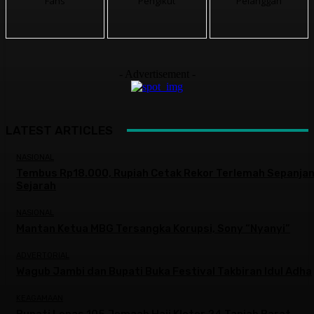
Fans
Pengikut
Pelanggan
- Advertisement -
LATEST ARTICLES
NASIONAL
Tembus Rp18.000, Rupiah Cetak Rekor Terlemah Sepanja
Sejarah
NASIONAL
Mantan Ketua MBG Tersangka Korupsi, Sony “Nyanyi”
ADVERTORIAL
Wagub Jambi dan Bupati Buka Festival Takbiran Idul Adha
KEAGAMAAN