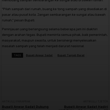
membuang sampah sembarangan ke sungai atau di bawah rumah.
“Pilah sampah dari rumah, buang ke tong sampah yang disediakan di
pasar atau pusat kota. Jangan sembarangan ke sungai atau bawah
rumah,” pesan Bupati.
Peninjauan yang berlangsung selama beberapa jam ini diakhiri
dengan arahan tegas. Bupati meminta semua pihak, baik pemerintah,
masyarakat, maupun swasta, untuk bersinergi menyelesaikan
masalah sampah yang telah menjadi darurat nasional.
TAGS
Bupati Anwar Sadat
Bupati Tanjab Barat
Facebook
X
Pinterest
WhatsApp
ARTIKULLI PARAPRAK
ARTIKULLI TJETËR
Bupati Anwar Sadat Dukung
Bupati Anwar Sadat Hadiri